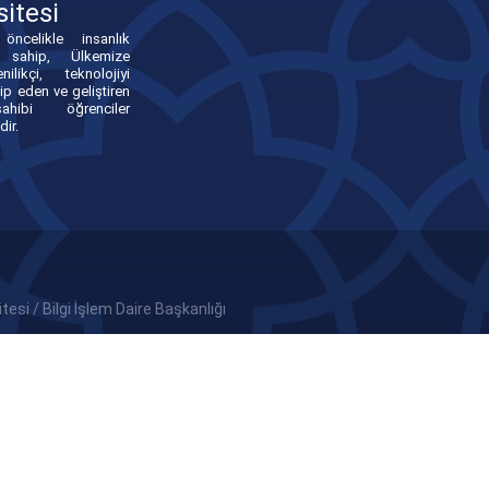
sitesi
öncelikle insanlık
e sahip, Ülkemize
nilikçi, teknolojiyi
ip eden ve geliştiren
hibi öğrenciler
dir.
esi / Bilgi İşlem Daire Başkanlığı